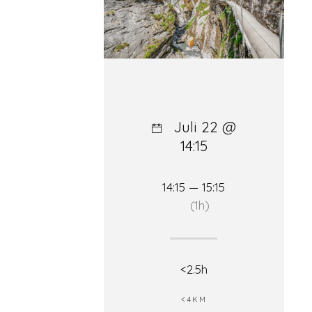
Juli 22 @
14:15
14:15 — 15:15
(1h)
<2.5h
<4KM