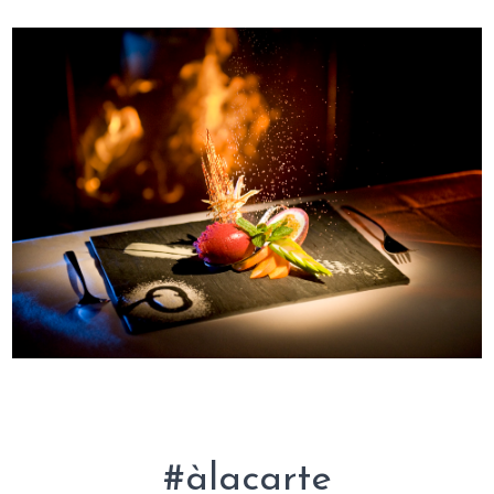
#àlacarte