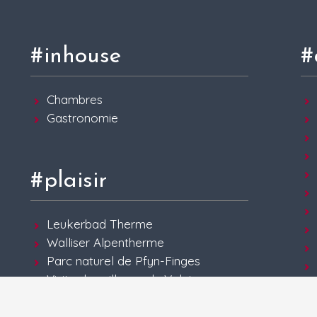
#inhouse
#
Chambres
Gastronomie
#plaisir
Leukerbad Therme
Walliser Alpentherme
Parc naturel de Pfyn-Finges
Visite des villages du Valais