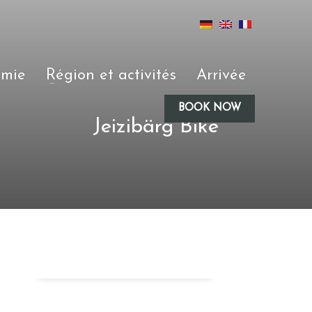
omie
Région et activités
Arrivée
BOOK NOW
Jeizibärg Bike