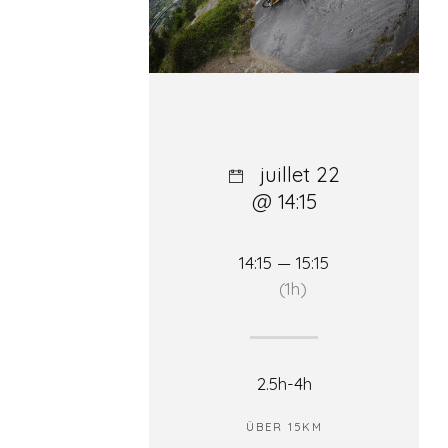
juillet 22
@ 14:15
14:15 — 15:15
(1h)
2.5h-4h
ÜBER 15KM